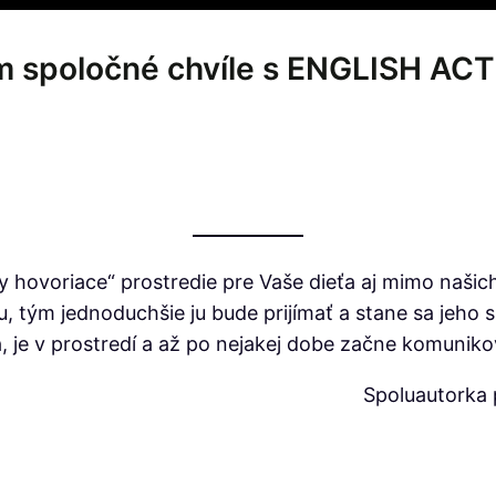
om spoločné chvíle s ENGLISH ACT
y hovoriace“ prostredie pre Vaše dieťa aj mimo našic
u, tým jednoduchšie ju bude prijímať a stane sa jeho s
a, je v prostredí a až po nejakej dobe začne komuniko
Spoluautorka p