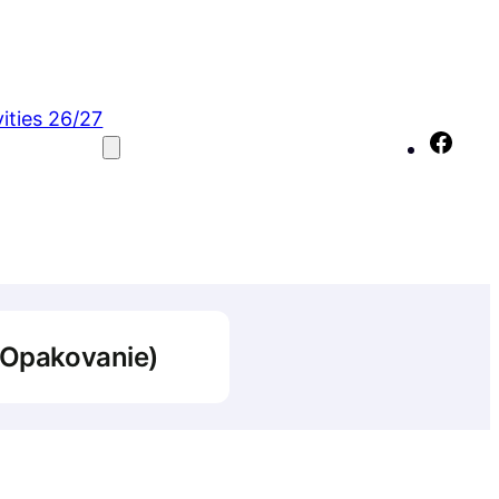
vities 26/27
Fac
 (Opakovanie)