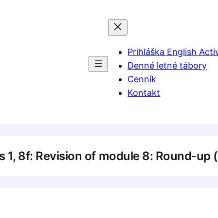
Prihláška English Acti
Denné letné tábory
Cenník
Kontakt
lus 1, 8f: Revision of module 8: Round-up