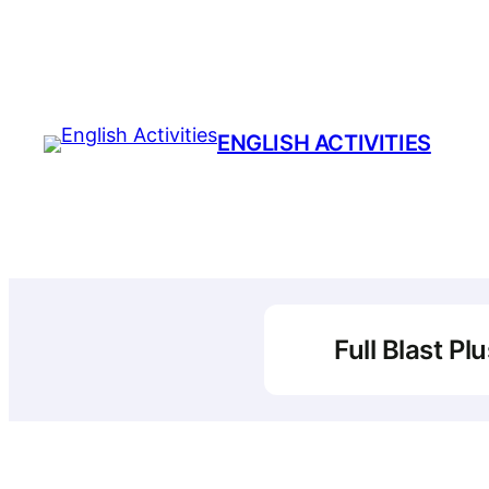
Prejsť
na
obsah
ENGLISH ACTIVITIES
Full Blast P