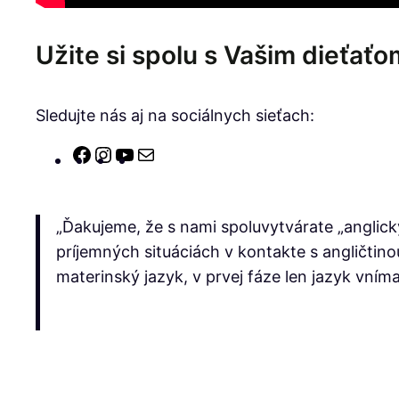
Užite si spolu s Vašim dieťať
Sledujte nás aj na sociálnych sieťach:
Facebook
Instagram
YouTube
E-
mail
„Ďakujeme, že s nami spoluvytvárate „anglick
príjemných situáciách v kontakte s angličtino
materinský jazyk, v prvej fáze len jazyk vním