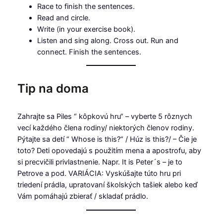
Race to finish the sentences.
Read and circle.
Write (in your exercise book).
Listen and sing along. Cross out. Run and
connect. Finish the sentences.
Tip na doma
Zahrajte sa Piles “ kôpkovú hru“ – vyberte 5 rôznych
vecí každého člena rodiny/ niektorých členov rodiny.
Pýtajte sa detí “ Whose is this?“ / Húz is this?/ – Čie je
toto? Deti opovedajú s použitím mena a apostrofu, aby
si precvičili privlastnenie. Napr. It is Peter´s – je to
Petrove a pod. VARIÁCIA: Vyskúšajte túto hru pri
triedení prádla, upratovaní školských tašiek alebo keď
Vám pomáhajú zbierať / skladať prádlo.