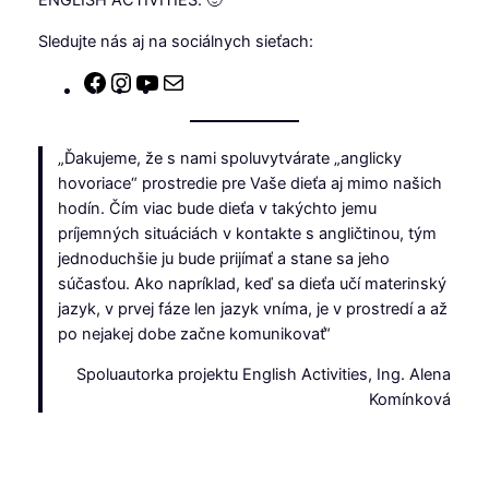
ENGLISH ACTIVITIES. 🙂
Sledujte nás aj na sociálnych sieťach:
Facebook
Instagram
YouTube
E-
mail
„Ďakujeme, že s nami spoluvytvárate „anglicky
hovoriace“ prostredie pre Vaše dieťa aj mimo našich
hodín. Čím viac bude dieťa v takýchto jemu
príjemných situáciách v kontakte s angličtinou, tým
jednoduchšie ju bude prijímať a stane sa jeho
súčasťou. Ako napríklad, keď sa dieťa učí materinský
jazyk, v prvej fáze len jazyk vníma, je v prostredí a až
po nejakej dobe začne komunikovať“
Spoluautorka projektu English Activities, Ing. Alena
Komínková