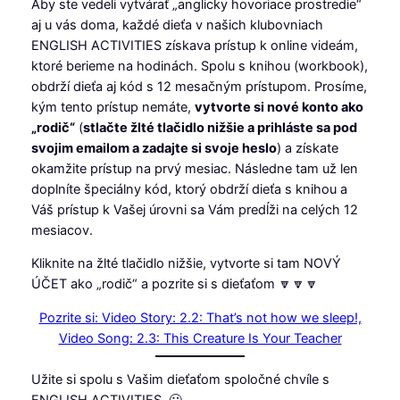
Aby ste vedeli vytvárať „anglicky hovoriace prostredie“
aj u vás doma, každé dieťa v našich klubovniach
ENGLISH ACTIVITIES získava prístup k online videám,
ktoré berieme na hodinách. Spolu s knihou (workbook),
obdrží dieťa aj kód s 12 mesačným prístupom. Prosíme,
kým tento prístup nemáte,
vytvorte si nové konto ako
„rodič“
(
stlačte žlté tlačidlo nižšie a prihláste sa pod
svojim emailom a zadajte si svoje heslo
) a získate
okamžite prístup na prvý mesiac. Následne tam už len
doplníte špeciálny kód, ktorý obdrží dieťa s knihou a
Váš prístup k Vašej úrovni sa Vám predĺži na celých 12
mesiacov.
Kliknite na žlté tlačidlo nižšie, vytvorte si tam NOVÝ
ÚČET ako „rodič“ a pozrite si s dieťaťom 🔽🔽🔽
Pozrite si: Video Story: 2.2: That’s not how we sleep!,
Video Song: 2.3: This Creature Is Your Teacher
Užite si spolu s Vašim dieťaťom spoločné chvíle s