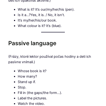
deti ich opakovať aktívne.)
What is it? It’s our/my/her/his (pen).
Is it a…?Yes, it is. / No, it isn’t.
It’s my/her/his/our book.
What colour is it? It’s (blue).
Passive language
(Frázy, ktoré lektor používal počas hodiny a deti ich
pasívne vnímali.)
Whose book is it?
How many?
Stand up if.
Stop.
Fill in (the gaps/the form…).
Label the pictures.
Watch the video.