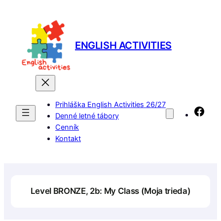
Prejsť
na
obsah
ENGLISH ACTIVITIES
Prihláška English Activities 26/27
Fac
Denné letné tábory
Cenník
Kontakt
Level BRONZE, 2b: My Class (Moja trieda)