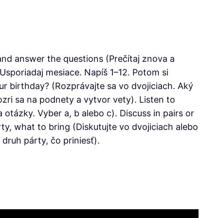
 and answer the questions (Prečítaj znova a
Usporiadaj mesiace. Napíš 1–12. Potom si
ur birthday? (Rozprávajte sa vo dvojiciach. Aký
ri sa na podnety a vytvor vety). Listen to
otázky. Vyber a, b alebo c). Discuss in pairs or
rty, what to bring (Diskutujte vo dvojiciach alebo
ruh párty, čo priniesť).