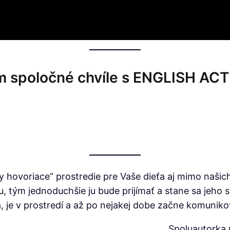
om spoločné chvíle s ENGLISH ACT
y hovoriace“ prostredie pre Vaše dieťa aj mimo našic
u, tým jednoduchšie ju bude prijímať a stane sa jeho s
a, je v prostredí a až po nejakej dobe začne komuniko
Spoluautorka p