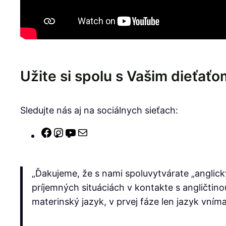
Užite si spolu s Vašim dieťať
Sledujte nás aj na sociálnych sieťach:
Facebook
Instagram
YouTube
E-
mail
„Ďakujeme, že s nami spoluvytvárate „anglick
príjemných situáciách v kontakte s angličtino
materinský jazyk, v prvej fáze len jazyk vním