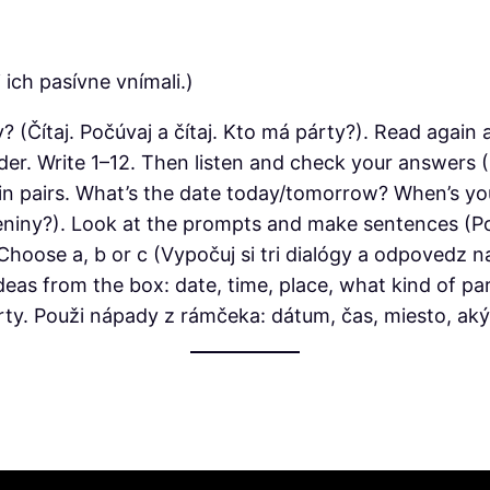
 ich pasívne vnímali.)
? (Čítaj. Počúvaj a čítaj. Kto má párty?). Read again
er. Write 1–12. Then listen and check your answers (
 in pairs. What’s the date today/tomorrow? When’s yo
niny?). Look at the prompts and make sentences (Poz
hoose a, b or c (Vypočuj si tri dialógy a odpovedz na 
ideas from the box: date, time, place, what kind of pa
y. Použi nápady z rámčeka: dátum, čas, miesto, aký d