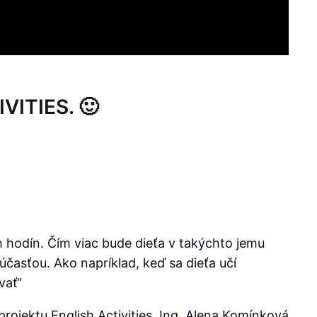
IVITIES. 🙂
h hodín. Čím viac bude dieťa v takýchto jemu
účasťou. Ako napríklad, keď sa dieťa učí
vať“
rojektu English Activities, Ing. Alena Komínková