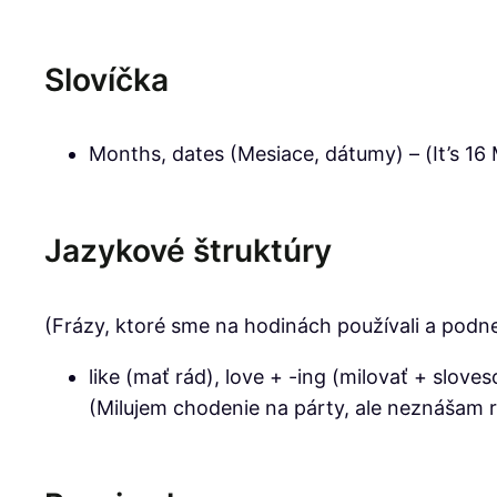
Slovíčka
Months, dates (Mesiace, dátumy) – (It’s 16 
Jazykové štruktúry
(Frázy, ktoré sme na hodinách používali a podne
like (mať rád), love + -ing (milovať + sloves
(Milujem chodenie na párty, ale neznášam 