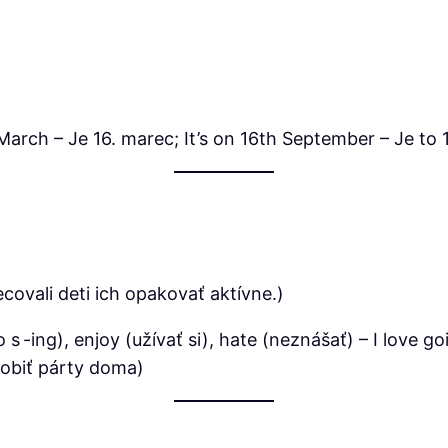
March – Je 16. marec; It’s on 16th September – Je to 
covali deti ich opakovať aktívne.)
o s -ing), enjoy (užívať si), hate (neznášať) – I love g
robiť párty doma)