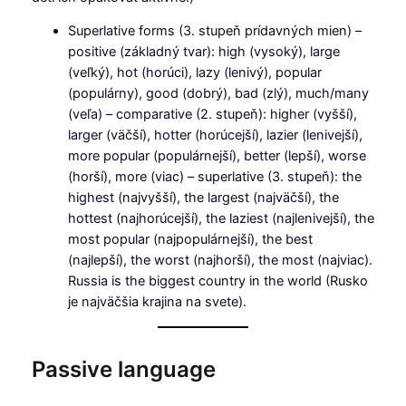
Superlative forms (3. stupeň prídavných mien) –
positive (základný tvar): high (vysoký), large
(veľký), hot (horúci), lazy (lenivý), popular
(populárny), good (dobrý), bad (zlý), much/many
(veľa) – comparative (2. stupeň): higher (vyšší),
larger (väčší), hotter (horúcejší), lazier (lenivejší),
more popular (populárnejší), better (lepší), worse
(horší), more (viac) – superlative (3. stupeň): the
highest (najvyšší), the largest (najväčší), the
hottest (najhorúcejší), the laziest (najlenivejší), the
most popular (najpopulárnejší), the best
(najlepší), the worst (najhorší), the most (najviac).
Russia is the biggest country in the world (Rusko
je najväčšia krajina na svete).
Passive language