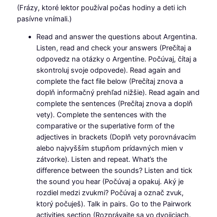
(Frázy, ktoré lektor používal počas hodiny a deti ich
pasívne vnímali.)
Read and answer the questions about Argentina.
Listen, read and check your answers (Prečítaj a
odpovedz na otázky o Argentíne. Počúvaj, čítaj a
skontroluj svoje odpovede). Read again and
complete the fact file below (Prečítaj znova a
doplň informačný prehľad nižšie). Read again and
complete the sentences (Prečítaj znova a doplň
vety). Complete the sentences with the
comparative or the superlative form of the
adjectives in brackets (Doplň vety porovnávacím
alebo najvyšším stupňom prídavných mien v
zátvorke). Listen and repeat. What’s the
difference between the sounds? Listen and tick
the sound you hear (Počúvaj a opakuj. Aký je
rozdiel medzi zvukmi? Počúvaj a označ zvuk,
ktorý počuješ). Talk in pairs. Go to the Pairwork
activities section (Rozprávajte sa vo dvojiciach.