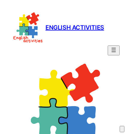
Prejsť
na
obsah
ENGLISH ACTIVITIES