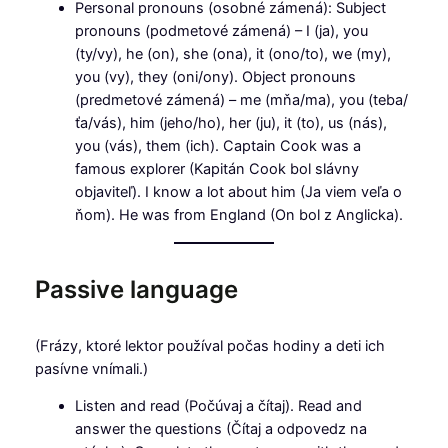
Personal pronouns (osobné zámená): Subject
pronouns (podmetové zámená) – I (ja), you
(ty/vy), he (on), she (ona), it (ono/to), we (my),
you (vy), they (oni/ony). Object pronouns
(predmetové zámená) – me (mňa/ma), you (teba/
ťa/vás), him (jeho/ho), her (ju), it (to), us (nás),
you (vás), them (ich). Captain Cook was a
famous explorer (Kapitán Cook bol slávny
objaviteľ). I know a lot about him (Ja viem veľa o
ňom). He was from England (On bol z Anglicka).
Passive language
(Frázy, ktoré lektor používal počas hodiny a deti ich
pasívne vnímali.)
Listen and read (Počúvaj a čítaj). Read and
answer the questions (Čítaj a odpovedz na