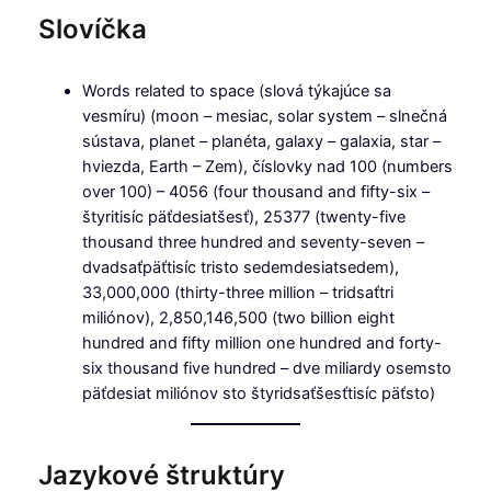
Slovíčka
Words related to space (slová týkajúce sa
vesmíru) (moon – mesiac, solar system – slnečná
sústava, planet – planéta, galaxy – galaxia, star –
hviezda, Earth – Zem), číslovky nad 100 (numbers
over 100) – 4056 (four thousand and fifty-six –
štyritisíc päťdesiatšesť), 25377 (twenty-five
thousand three hundred and seventy-seven –
dvadsaťpäťtisíc tristo sedemdesiatsedem),
33,000,000 (thirty-three million – tridsaťtri
miliónov), 2,850,146,500 (two billion eight
hundred and fifty million one hundred and forty-
six thousand five hundred – dve miliardy osemsto
päťdesiat miliónov sto štyridsaťšesťtisíc päťsto)
Jazykové štruktúry