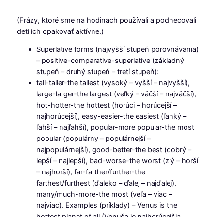
(Frázy, ktoré sme na hodinách používali a podnecovali
deti ich opakovať aktívne.)
Superlative forms (najvyšší stupeň porovnávania)
– positive-comparative-superlative (základný
stupeň – druhý stupeň – tretí stupeň):
tall-taller-the tallest (vysoký – vyšší – najvyšší),
large-larger-the largest (veľký – väčší – najväčší),
hot-hotter-the hottest (horúci – horúcejší –
najhorúcejší), easy-easier-the easiest (ľahký –
ľahší – najľahší), popular-more popular-the most
popular (populárny – populárnejší –
najpopulárnejší), good-better-the best (dobrý –
lepší – najlepší), bad-worse-the worst (zlý – horší
– najhorší), far-farther/further-the
farthest/furthest (ďaleko – ďalej – najďalej),
many/much-more-the most (veľa – viac –
najviac). Examples (príklady) – Venus is the
hottest planet of all (Venuša je najhorúcejšia