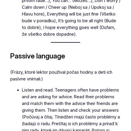
prvom rade…), You can… (Môžeš…), Don’t worry /
Calm down / Cheer up (Neboj sa / Upokoj sa /
Hlavu hore), Everything will be just fine (Všetko
bude v poriadku), It’s going to be all right (Bude
to dobré), I hope everything goes well (Dúfam,
že všetko dobre dopadne).
Passive language
(Frázy, ktoré lektor používal počas hodiny a deti ich
pasívne vnímali.)
Listen and read. Teenagers often have problems
and are asking for advice. Read their problems
and match them with the advice their friends are
giving them. Then listen and check your answers
(Počúvaj a čítaj. Tínedžeri majú často problémy a
žiadajú o radu. Prečítaj si ich problémy a priraď k
nim rady, ktoré im dávajú kamaráti. Potom si