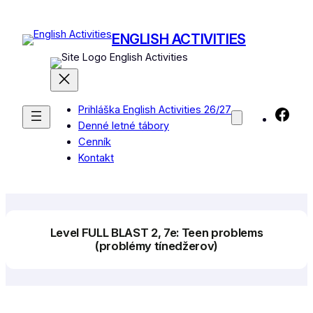
Prejsť
na
ENGLISH ACTIVITIES
obsah
English Activities
Prihláška English Activities 26/27
Fac
Denné letné tábory
Cenník
Kontakt
Level FULL BLAST 2, 7e: Teen problems
(problémy tínedžerov)