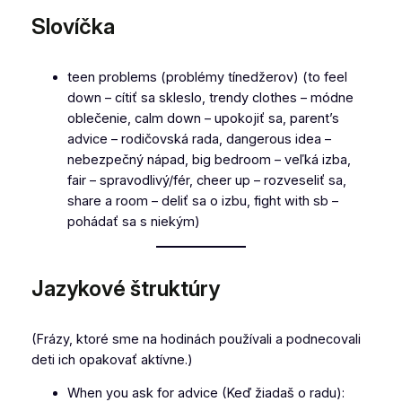
Slovíčka
teen problems (problémy tínedžerov) (to feel
down – cítiť sa skleslo, trendy clothes – módne
oblečenie, calm down – upokojiť sa, parent’s
advice – rodičovská rada, dangerous idea –
nebezpečný nápad, big bedroom – veľká izba,
fair – spravodlivý/fér, cheer up – rozveseliť sa,
share a room – deliť sa o izbu, fight with sb –
pohádať sa s niekým)
Jazykové štruktúry
(Frázy, ktoré sme na hodinách používali a podnecovali
deti ich opakovať aktívne.)
When you ask for advice (Keď žiadaš o radu):