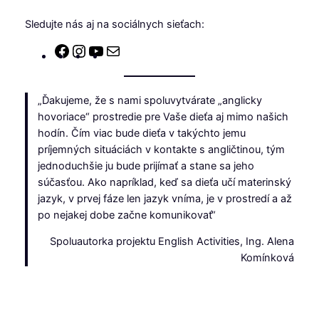
Sledujte nás aj na sociálnych sieťach:
Facebook
Instagram
YouTube
E-
mail
„Ďakujeme, že s nami spoluvytvárate „anglicky
hovoriace“ prostredie pre Vaše dieťa aj mimo našich
hodín. Čím viac bude dieťa v takýchto jemu
príjemných situáciách v kontakte s angličtinou, tým
jednoduchšie ju bude prijímať a stane sa jeho
súčasťou. Ako napríklad, keď sa dieťa učí materinský
jazyk, v prvej fáze len jazyk vníma, je v prostredí a až
po nejakej dobe začne komunikovať“
Spoluautorka projektu English Activities, Ing. Alena
Komínková