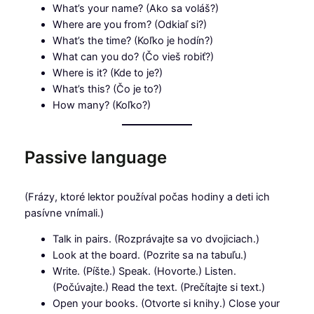
What’s your name? (Ako sa voláš?)
Where are you from? (Odkiaľ si?)
What’s the time? (Koľko je hodín?)
What can you do? (Čo vieš robiť?)
Where is it? (Kde to je?)
What’s this? (Čo je to?)
How many? (Koľko?)
Passive language
(Frázy, ktoré lektor používal počas hodiny a deti ich
pasívne vnímali.)
Talk in pairs. (Rozprávajte sa vo dvojiciach.)
Look at the board. (Pozrite sa na tabuľu.)
Write. (Píšte.) Speak. (Hovorte.) Listen.
(Počúvajte.) Read the text. (Prečítajte si text.)
Open your books. (Otvorte si knihy.) Close your