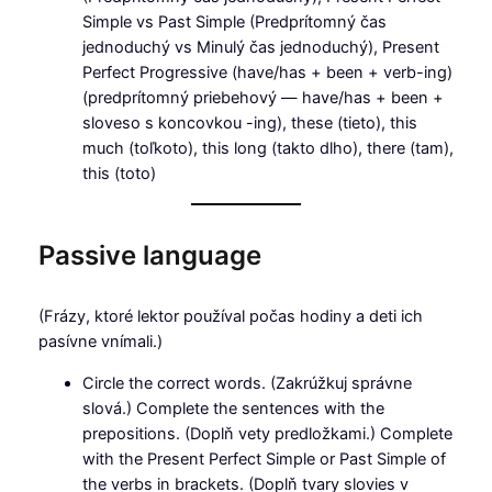
Simple vs Past Simple (Predprítomný čas
jednoduchý vs Minulý čas jednoduchý), Present
Perfect Progressive (have/has + been + verb-ing)
(predprítomný priebehový — have/has + been +
sloveso s koncovkou -ing), these (tieto), this
much (toľkoto), this long (takto dlho), there (tam),
this (toto)
Passive language
(Frázy, ktoré lektor používal počas hodiny a deti ich
pasívne vnímali.)
Circle the correct words. (Zakrúžkuj správne
slová.) Complete the sentences with the
prepositions. (Doplň vety predložkami.) Complete
with the Present Perfect Simple or Past Simple of
the verbs in brackets. (Doplň tvary slovies v