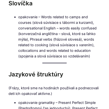
Slovíčka
opakovanie – Words related to camps and
courses (slová súvisiace s tábormi a kurzami),
conversational English – words easily confused
(konverzačná angličtina – slová, ktoré sa ľahko
mýlia), Phrasal verbs (frázové slovesá), words
related to cooking (slová súvisiace s varením),
collocations and words related to education
(spojenia a slová súvisiace so vzdelávaním)
Jazykové štruktúry
(Frázy, ktoré sme na hodinách používali a podnecovali
deti ich opakovať aktívne.)
opakovanie gramatiky – Present Perfect Simple
(Predprítomný čas jednoduchý), Present Perfect