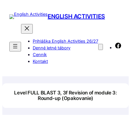
Prejsť
na
ENGLISH ACTIVITIES
obsah
Prihláška English Activities 26/27
Fac
Denné letné tábory
Cenník
Kontakt
Level FULL BLAST 3, 3f Revision of module 3:
Round-up (Opakovanie)