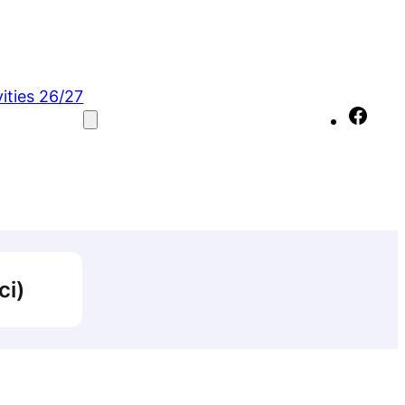
vities 26/27
Fac
ci)