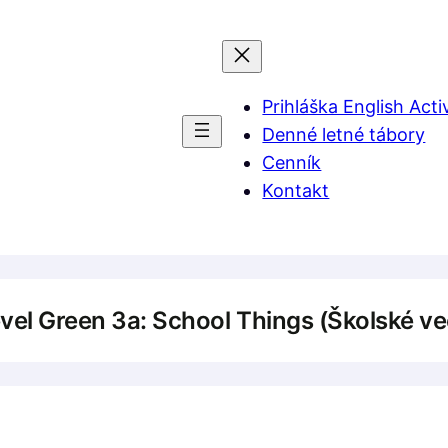
Prihláška English Acti
Denné letné tábory
Cenník
Kontakt
vel Green 3a: School Things (Školské ve