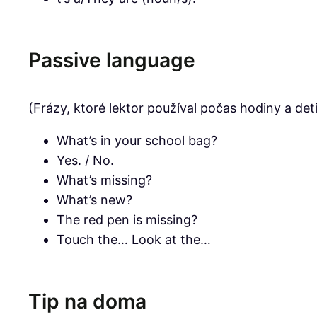
Passive language
(Frázy, ktoré lektor používal počas hodiny a deti
What’s in your school bag?
Yes. / No.
What’s missing?
What’s new?
The red pen is missing?
Touch the… Look at the…
Tip na doma