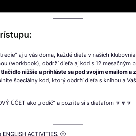
rístupu:
stredie“ aj u vás doma, každé dieťa v našich klubovn
hou (workbook), obdrží dieťa aj kód s 12 mesačným p
é tlačidlo nižšie a prihláste sa pod svojim emailom a 
níte špeciálny kód, ktorý obdrží dieťa s knihou a Váš
 NOVÝ ÚČET ako „rodič“ a pozrite si s dieťaťom 🔽🔽🔽
 s ENGLISH ACTIVITIES. 🙂