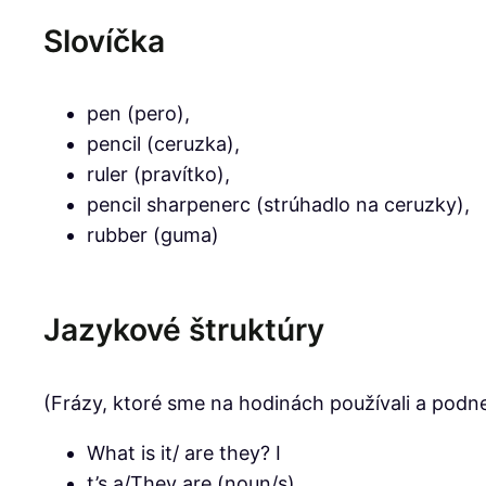
Slovíčka
pen (pero),
pencil (ceruzka),
ruler (pravítko),
pencil sharpenerc (strúhadlo na ceruzky),
rubber (guma)
Jazykové štruktúry
(Frázy, ktoré sme na hodinách používali a podne
What is it/ are they? I
t’s a/They are (noun/s).