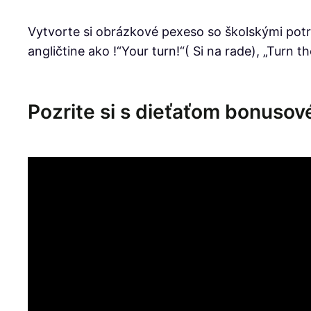
Vytvorte si obrázkové pexeso so školskými potre
angličtine ako !“Your turn!“( Si na rade), „Tur
Pozrite si s dieťaťom bonusov