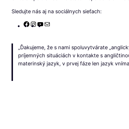
Sledujte nás aj na sociálnych sieťach:
Facebook
Instagram
YouTube
E-
mail
„Ďakujeme, že s nami spoluvytvárate „anglick
príjemných situáciách v kontakte s angličtino
materinský jazyk, v prvej fáze len jazyk vním