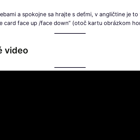
bami a spokojne sa hrajte s deťmi, v angličtine je t
n the card face up /face down“ (otoč kartu obrázkom h
é video