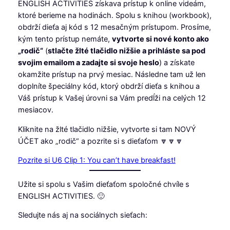
ENGLISH ACTIVITIES získava prístup k online videám,
ktoré berieme na hodinách. Spolu s knihou (workbook),
obdrží dieťa aj kód s 12 mesačným prístupom. Prosíme,
kým tento prístup nemáte,
vytvorte si nové konto ako
„rodič“
(
stlačte žlté tlačidlo nižšie a prihláste sa pod
svojim emailom a zadajte si svoje heslo
) a získate
okamžite prístup na prvý mesiac. Následne tam už len
doplníte špeciálny kód, ktorý obdrží dieťa s knihou a
Váš prístup k Vašej úrovni sa Vám predĺži na celých 12
mesiacov.
Kliknite na žlté tlačidlo nižšie, vytvorte si tam NOVÝ
ÚČET ako „rodič“ a pozrite si s dieťaťom 🔽🔽🔽
Pozrite si U6 Clip 1: You can’t have breakfast!
Užite si spolu s Vašim dieťaťom spoločné chvíle s
ENGLISH ACTIVITIES. 🙂
Sledujte nás aj na sociálnych sieťach: