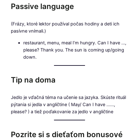
Passive language
(Frázy, ktoré lektor používal počas hodiny a deti ich
pasívne vnímali.)
restaurant, menu, meal I’m hungry. Can I have …,
please? Thank you. The sun is coming up/going
down.
Tip na doma
Jedlo je vďačná téma na učenie sa jazyka. Skúste rituál
pýtania si jedla v angličtine ( May/ Can I have ……,
please? ) a tiež poďakovanie za jedlo v angličtine
Pozrite si s dieťaťom bonusové