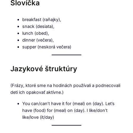
Slovíčka
breakfast (raňajky),
snack (desiata),
lunch (obed),
dinner (večera),
supper (neskorá večera)
Jazykové štruktúry
(Frázy, ktoré sme na hodinách používali a podnecovali
deti ich opakovať aktívne.)
You can/can’t have it for (meal) on (day). Let’s
have (food) for (meal) on (day). I like/don’t
like/love (it/day)