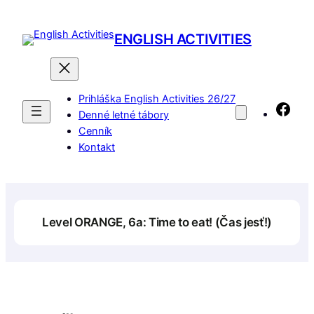
Prejsť
na
ENGLISH ACTIVITIES
obsah
Prihláška English Activities 26/27
Fac
Denné letné tábory
Cenník
Kontakt
Level ORANGE, 6a: Time to eat! (Čas jesť!)