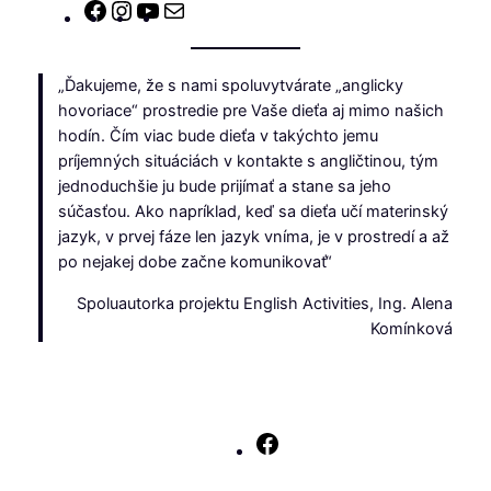
Facebook
Instagram
YouTube
E-
mail
„Ďakujeme, že s nami spoluvytvárate „anglicky
hovoriace“ prostredie pre Vaše dieťa aj mimo našich
hodín. Čím viac bude dieťa v takýchto jemu
príjemných situáciách v kontakte s angličtinou, tým
jednoduchšie ju bude prijímať a stane sa jeho
súčasťou. Ako napríklad, keď sa dieťa učí materinský
jazyk, v prvej fáze len jazyk vníma, je v prostredí a až
po nejakej dobe začne komunikovať“
Spoluautorka projektu English Activities, Ing. Alena
Komínková
Facebook