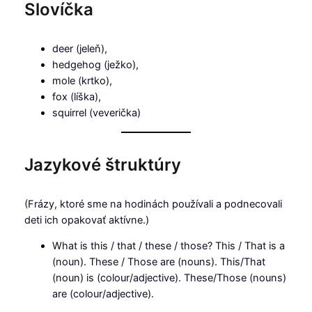
Slovíčka
deer (jeleň),
hedgehog (ježko),
mole (krtko),
fox (líška),
squirrel (veverička)
Jazykové štruktúry
(Frázy, ktoré sme na hodinách používali a podnecovali
deti ich opakovať aktívne.)
What is this / that / these / those? This / That is a
(noun). These / Those are (nouns). This/That
(noun) is (colour/adjective). These/Those (nouns)
are (colour/adjective).