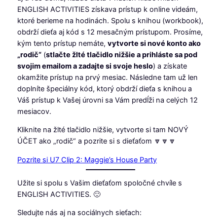
ENGLISH ACTIVITIES získava prístup k online videám,
ktoré berieme na hodinách. Spolu s knihou (workbook),
obdrží dieťa aj kód s 12 mesačným prístupom. Prosíme,
kým tento prístup nemáte,
vytvorte si nové konto ako
„rodič“
(
stlačte žlté tlačidlo nižšie a prihláste sa pod
svojim emailom a zadajte si svoje heslo
) a získate
okamžite prístup na prvý mesiac. Následne tam už len
doplníte špeciálny kód, ktorý obdrží dieťa s knihou a
Váš prístup k Vašej úrovni sa Vám predĺži na celých 12
mesiacov.
Kliknite na žlté tlačidlo nižšie, vytvorte si tam NOVÝ
ÚČET ako „rodič“ a pozrite si s dieťaťom 🔽🔽🔽
Pozrite si U7 Clip 2: Maggie’s House Party
Užite si spolu s Vašim dieťaťom spoločné chvíle s
ENGLISH ACTIVITIES. 🙂
Sledujte nás aj na sociálnych sieťach: