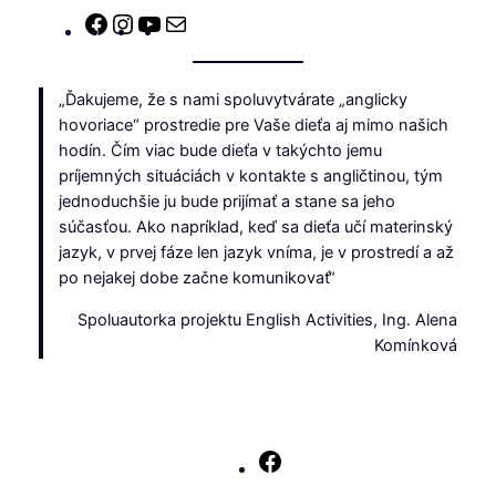
Facebook
Instagram
YouTube
E-
mail
„Ďakujeme, že s nami spoluvytvárate „anglicky
hovoriace“ prostredie pre Vaše dieťa aj mimo našich
hodín. Čím viac bude dieťa v takýchto jemu
príjemných situáciách v kontakte s angličtinou, tým
jednoduchšie ju bude prijímať a stane sa jeho
súčasťou. Ako napríklad, keď sa dieťa učí materinský
jazyk, v prvej fáze len jazyk vníma, je v prostredí a až
po nejakej dobe začne komunikovať“
Spoluautorka projektu English Activities, Ing. Alena
Komínková
Facebook