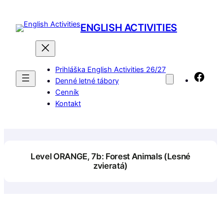
Prejsť
na
ENGLISH ACTIVITIES
obsah
Prihláška English Activities 26/27
Fac
Denné letné tábory
Cenník
Kontakt
Level ORANGE, 7b: Forest Animals (Lesné
zvieratá)