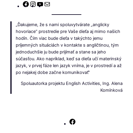
Facebook
Instagram
YouTube
E-
mail
„Ďakujeme, že s nami spoluvytvárate „anglicky
hovoriace“ prostredie pre Vaše dieťa aj mimo našich
hodín. Čím viac bude dieťa v takýchto jemu
príjemných situáciách v kontakte s angličtinou, tým
jednoduchšie ju bude prijímať a stane sa jeho
súčasťou. Ako napríklad, keď sa dieťa učí materinský
jazyk, v prvej fáze len jazyk vníma, je v prostredí a až
po nejakej dobe začne komunikovať“
Spoluautorka projektu English Activities, Ing. Alena
Komínková
Facebook