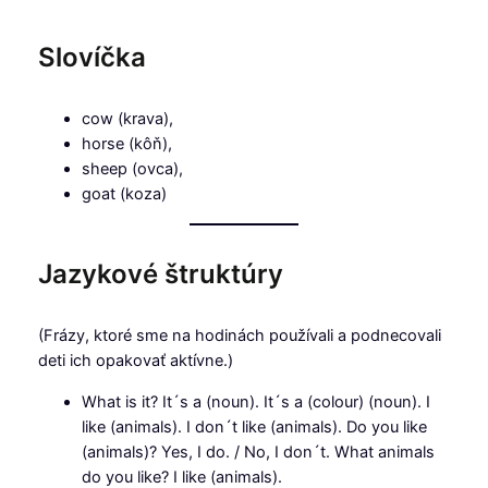
Slovíčka
cow (krava),
horse (kôň),
sheep (ovca),
goat (koza)
Jazykové štruktúry
(Frázy, ktoré sme na hodinách používali a podnecovali
deti ich opakovať aktívne.)
What is it? It´s a (noun). It´s a (colour) (noun). I
like (animals). I don´t like (animals). Do you like
(animals)? Yes, I do. / No, I don´t. What animals
do you like? I like (animals).