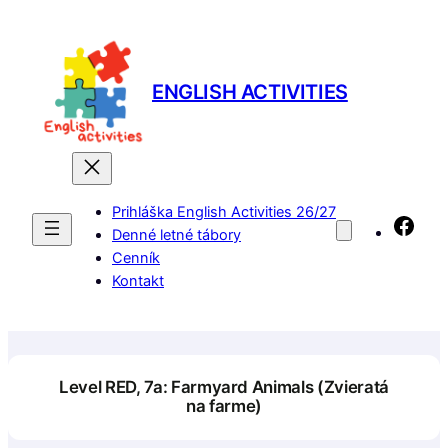
Prejsť
na
obsah
ENGLISH ACTIVITIES
Prihláška English Activities 26/27
Fac
Denné letné tábory
Cenník
Kontakt
Level RED, 7a: Farmyard Animals (Zvieratá
na farme)