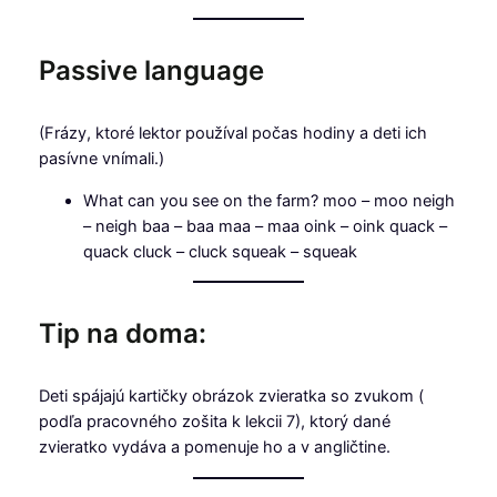
Passive language
(Frázy, ktoré lektor používal počas hodiny a deti ich
pasívne vnímali.)
What can you see on the farm? moo – moo neigh
– neigh baa – baa maa – maa oink – oink quack –
quack cluck – cluck squeak – squeak
Tip na doma:
Deti spájajú kartičky obrázok zvieratka so zvukom (
podľa pracovného zošita k lekcii 7), ktorý dané
zvieratko vydáva a pomenuje ho a v angličtine.