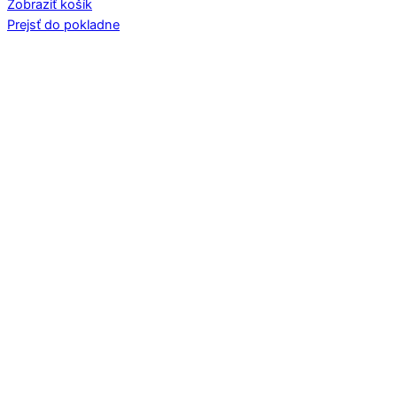
Zobraziť košík
v
Prejsť do pokladne
košíku