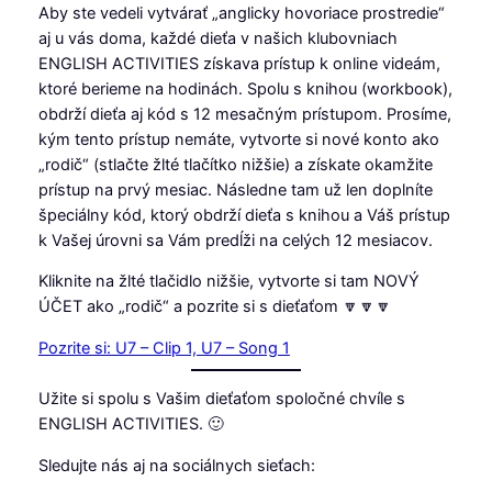
Aby ste vedeli vytvárať „anglicky hovoriace prostredie“
aj u vás doma, každé dieťa v našich klubovniach
ENGLISH ACTIVITIES získava prístup k online videám,
ktoré berieme na hodinách. Spolu s knihou (workbook),
obdrží dieťa aj kód s 12 mesačným prístupom. Prosíme,
kým tento prístup nemáte, vytvorte si nové konto ako
„rodič“ (stlačte žlté tlačítko nižšie) a získate okamžite
prístup na prvý mesiac. Následne tam už len doplníte
špeciálny kód, ktorý obdrží dieťa s knihou a Váš prístup
k Vašej úrovni sa Vám predĺži na celých 12 mesiacov.
Kliknite na žlté tlačidlo nižšie, vytvorte si tam NOVÝ
ÚČET ako „rodič“ a pozrite si s dieťaťom 🔽🔽🔽
Pozrite si: U7 – Clip 1, U7 – Song 1
Užite si spolu s Vašim dieťaťom spoločné chvíle s
ENGLISH ACTIVITIES. 🙂
Sledujte nás aj na sociálnych sieťach: