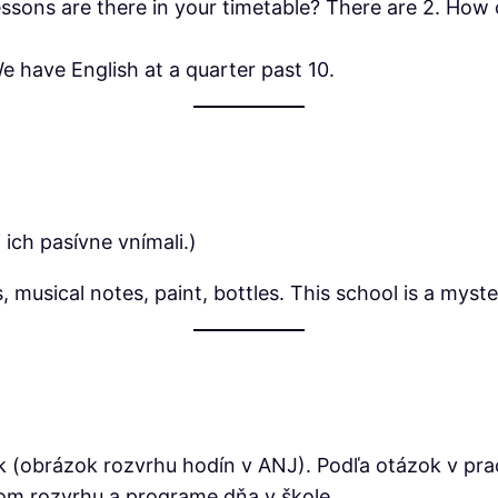
essons are there in your timetable? There are 2. H
e have English at a quarter past 10.
 ich pasívne vnímali.)
musical notes, paint, bottles. This school is a myste
átik (obrázok rozvrhu hodín v ANJ). Podľa otázok v 
jom rozvrhu a programe dňa v škole.