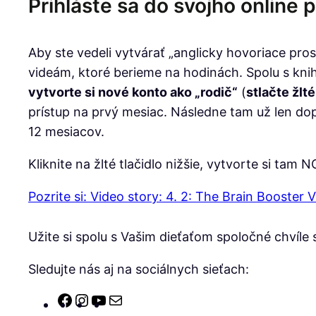
Prihláste sa do svojho online p
Aby ste vedeli vytvárať „anglicky hovoriace pro
videám, ktoré berieme na hodinách. Spolu s kni
vytvorte si nové konto ako „rodič“
(
stlačte žlt
prístup na prvý mesiac. Následne tam už len dopl
12 mesiacov.
Kliknite na žlté tlačidlo nižšie, vytvorte si tam
Pozrite si: Video story: 4. 2: The Brain Booster
Užite si spolu s Vašim dieťaťom spoločné chvíle
Sledujte nás aj na sociálnych sieťach:
Facebook
Instagram
YouTube
E-