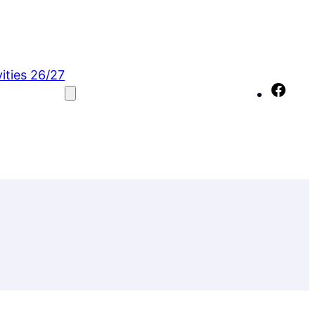
vities 26/27
Fac