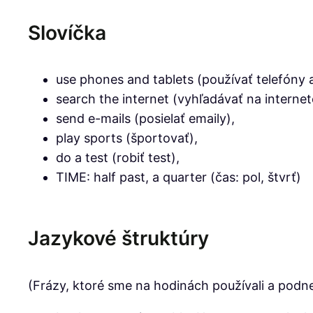
Slovíčka
use phones and tablets (používať telefóny a
search the internet (vyhľadávať na internet
send e-mails (posielať emaily),
play sports (športovať),
do a test (robiť test),
TIME: half past, a quarter (čas: pol, štvrť)
Jazykové štruktúry
(Frázy, ktoré sme na hodinách používali a podne