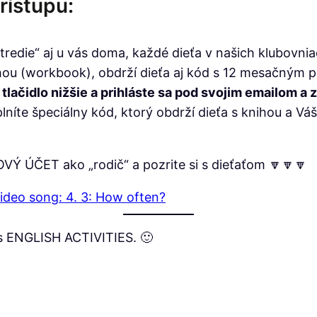
rístupu:
stredie“ aj u vás doma, každé dieťa v našich klubovn
hou (workbook), obdrží dieťa aj kód s 12 mesačným p
é tlačidlo nižšie a prihláste sa pod svojim emailom a 
níte špeciálny kód, ktorý obdrží dieťa s knihou a Váš
 NOVÝ ÚČET ako „rodič“ a pozrite si s dieťaťom 🔽🔽🔽
 Video song: 4. 3: How often?
 s ENGLISH ACTIVITIES. 🙂