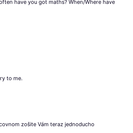
ow often have you got maths? When/Where have
ry to me.
pracovnom zošite Vám teraz jednoducho