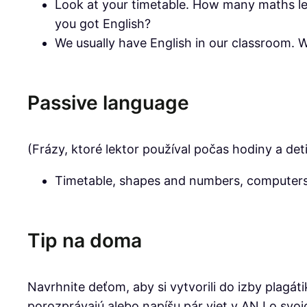
Look at your timetable. How many maths l
you got English?
We usually have English in our classroom. W
Passive language
(Frázy, ktoré lektor používal počas hodiny a deti
Timetable, shapes and numbers, computers, 
Tip na doma
Navrhnite deťom, aby si vytvorili do izby plag
porozprávajú alebo napíšu pár viet v ANJ o svo