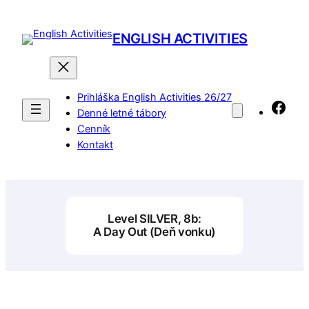
Prejsť
na
ENGLISH ACTIVITIES
obsah
Prihláška English Activities 26/27
Fac
Denné letné tábory
Cenník
Kontakt
Level SILVER, 8b:
A Day Out (Deň vonku)