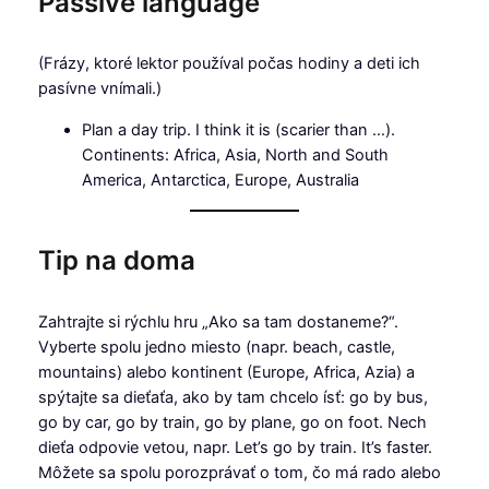
Passive language
(Frázy, ktoré lektor používal počas hodiny a deti ich
pasívne vnímali.)
Plan a day trip. I think it is (scarier than …).
Continents: Africa, Asia, North and South
America, Antarctica, Europe, Australia
Tip na doma
Zahtrajte si rýchlu hru „Ako sa tam dostaneme?“.
Vyberte spolu jedno miesto (napr. beach, castle,
mountains) alebo kontinent (Europe, Africa, Azia) a
spýtajte sa dieťaťa, ako by tam chcelo ísť: go by bus,
go by car, go by train, go by plane, go on foot. Nech
dieťa odpovie vetou, napr. Let’s go by train. It’s faster.
Môžete sa spolu porozprávať o tom, čo má rado alebo