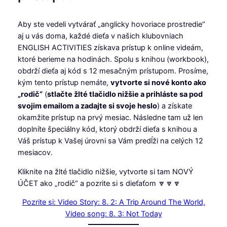
Aby ste vedeli vytvárať „anglicky hovoriace prostredie“
aj u vás doma, každé dieťa v našich klubovniach
ENGLISH ACTIVITIES získava prístup k online videám,
ktoré berieme na hodinách. Spolu s knihou (workbook),
obdrží dieťa aj kód s 12 mesačným prístupom. Prosíme,
kým tento prístup nemáte,
vytvorte si nové konto ako
„rodič“
(
stlačte žlté tlačidlo nižšie a prihláste sa pod
svojim emailom a zadajte si svoje heslo
) a získate
okamžite prístup na prvý mesiac. Následne tam už len
doplníte špeciálny kód, ktorý obdrží dieťa s knihou a
Váš prístup k Vašej úrovni sa Vám predĺži na celých 12
mesiacov.
Kliknite na žlté tlačidlo nižšie, vytvorte si tam NOVÝ
ÚČET ako „rodič“ a pozrite si s dieťaťom 🔽🔽🔽
Pozrite si: Video Story: 8. 2: A Trip Around The World,
Video song: 8. 3: Not Today