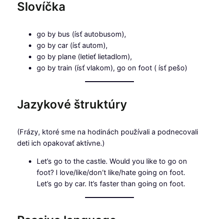
Slovíčka
go by bus (ísť autobusom),
go by car (ísť autom),
go by plane (letieť lietadlom),
go by train (ísť vlakom), go on foot ( ísť pešo)
Jazykové štruktúry
(Frázy, ktoré sme na hodinách používali a podnecovali
deti ich opakovať aktívne.)
Let’s go to the castle. Would you like to go on
foot? I love/like/don’t like/hate going on foot.
Let’s go by car. It’s faster than going on foot.