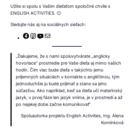
Užite si spolu s Vašim dieťaťom spoločné chvíle s
ENGLISH ACTIVITIES. 🙂
Sledujte nás aj na sociálnych sieťach:
Facebook
Instagram
YouTube
E-
mail
„Ďakujeme, že s nami spoluvytvárate „anglicky
hovoriace“ prostredie pre Vaše dieťa aj mimo našich
hodín. Čím viac bude dieťa v takýchto jemu
príjemných situáciách v kontakte s angličtinou, tým
jednoduchšie ju bude prijímať a stane sa jeho
súčasťou. Ako napríklad, keď sa dieťa učí materinský
jazyk, v prvej fáze len jazyk vníma, je v prostredí a až
po nejakej dobe začne komunikovať“
Spoluautorka projektu English Activities, Ing. Alena
Komínková